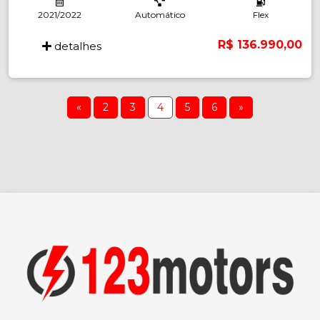
2021/2022
Automático
Flex
R$ 136.990,00
detalhes
«
2
3
4
5
6
»