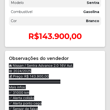
Modelo
Sentra
Combustível
Gasolina
Cor
Branco
R$143.900,00
Observações do vendedor
🚘 Nissan / Sentra Advance 2.0 16V Aut.
📅 2024/2025
💰 Preço: R$ 143.900,00
———————————————
Mais infos:
✅ 31000 km
✅ Alerta colisão
✅ Alerta ponto cego
✅ Sensor de faixa